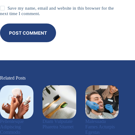
Save my name, email and website in this browser for the
next time I comment.
POST COMMENT
Related Posts
Pellentesque
Diam Vulputate
Malesuada
Adipiscing
Pharetra Sitamet
Fames Acturpis
Commodo
Egestas