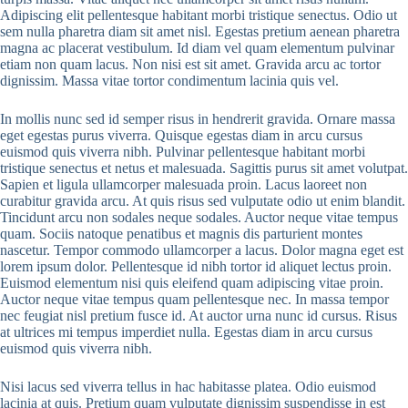
Adipiscing elit pellentesque habitant morbi tristique senectus. Odio ut
sem nulla pharetra diam sit amet nisl. Egestas pretium aenean pharetra
magna ac placerat vestibulum. Id diam vel quam elementum pulvinar
etiam non quam lacus. Non nisi est sit amet. Gravida arcu ac tortor
dignissim. Massa vitae tortor condimentum lacinia quis vel.
In mollis nunc sed id semper risus in hendrerit gravida. Ornare massa
eget egestas purus viverra. Quisque egestas diam in arcu cursus
euismod quis viverra nibh. Pulvinar pellentesque habitant morbi
tristique senectus et netus et malesuada. Sagittis purus sit amet volutpat.
Sapien et ligula ullamcorper malesuada proin. Lacus laoreet non
curabitur gravida arcu. At quis risus sed vulputate odio ut enim blandit.
Tincidunt arcu non sodales neque sodales. Auctor neque vitae tempus
quam. Sociis natoque penatibus et magnis dis parturient montes
nascetur. Tempor commodo ullamcorper a lacus. Dolor magna eget est
lorem ipsum dolor. Pellentesque id nibh tortor id aliquet lectus proin.
Euismod elementum nisi quis eleifend quam adipiscing vitae proin.
Auctor neque vitae tempus quam pellentesque nec. In massa tempor
nec feugiat nisl pretium fusce id. At auctor urna nunc id cursus. Risus
at ultrices mi tempus imperdiet nulla. Egestas diam in arcu cursus
euismod quis viverra nibh.
Nisi lacus sed viverra tellus in hac habitasse platea. Odio euismod
lacinia at quis. Pretium quam vulputate dignissim suspendisse in est