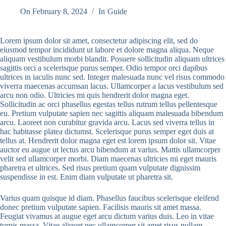
On
February 8, 2024
In
Guide
Lorem ipsum dolor sit amet, consectetur adipiscing elit, sed do
eiusmod tempor incididunt ut labore et dolore magna aliqua. Neque
aliquam vestibulum morbi blandit. Posuere sollicitudin aliquam ultrices
sagittis orci a scelerisque purus semper. Odio tempor orci dapibus
ultrices in iaculis nunc sed. Integer malesuada nunc vel risus commodo
viverra maecenas accumsan lacus. Ullamcorper a lacus vestibulum sed
arcu non odio. Ultricies mi quis hendrerit dolor magna eget.
Sollicitudin ac orci phasellus egestas tellus rutrum tellus pellentesque
eu. Pretium vulputate sapien nec sagittis aliquam malesuada bibendum
arcu. Laoreet non curabitur gravida arcu. Lacus sed viverra tellus in
hac habitasse platea dictumst. Scelerisque purus semper eget duis at
tellus at. Hendrerit dolor magna eget est lorem ipsum dolor sit. Vitae
auctor eu augue ut lectus arcu bibendum at varius. Mattis ullamcorper
velit sed ullamcorper morbi. Diam maecenas ultricies mi eget mauris
pharetra et ultrices. Sed risus pretium quam vulputate dignissim
suspendisse in est. Enim diam vulputate ut pharetra sit.
Varius quam quisque id diam. Phasellus faucibus scelerisque eleifend
donec pretium vulputate sapien. Facilisis mauris sit amet massa.
Feugiat vivamus at augue eget arcu dictum varius duis. Leo in vitae
turpis massa. Vitae aliquet nec ullamcorper sit amet risus nullam.